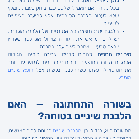
נזק לאמייל השן
: במקרים נדירים ובשימוש לא נכון.
בכל מקרה, אם האמייל שלכם כבר ניזוק בעבר, מומלץ
שלא לעבור הלבנה מסורתית אלא להיעזר בציפויים
לשיניים.
הלבנת יתר
: תוצאה לא אסתטית של הלבנה מוגזמת.
יש להבין מראש את הגוון הרצוי ולדאוג לכך שעדיין
ייראה טבעי — אחרת לא הועלנו בהרבה.
סיכונים נוספים
: כתמים לבנים, צריבה כימית, תגובות
אלרגיות. מדובר בתופעות נדירות ביותר וניתן למזער עוד יותר
את הסיכוי להופעתן כשההלבנה נעשית אצל
רופא שיניים
מומלץ
.
בשורה התחתונה — האם
הלבנת שיניים בטוחה?
התשובה היא, בגדול, כן.
הלבנת שיניים
בטוחה לרוב האנשים,
במיוחד כאשר היא מבוצעת על ידי איש מקצוע ובפיקוחו.